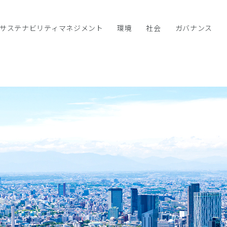
サステナビリティマネジメント
環境
社会
ガバナンス
ネジメント
連デー
コーポレートガバナンス
情報開示ガイドラインへの対応
サステナビリティに関する考え方と推進体
環境方針
人権方針
内部統制システム
マテリアリティ
環境の中長期目標及び戦略
ハラスメント防止の取り組み
コンプライアンス
SDGsへの取り組み
TCFD提言への対応
人材育成方針
リスクマネジメント
閉じる
閉じる
サステナビリティ調達
人材育成の取り組み
水
多様な人材の活躍推進への取り組み
閉じる
閉じる
廃棄物
健康経営宣言
温室効果ガスの削減
推進体制
環境に配慮した製品
健康経営戦略マップ
ワークライフバランスについて
閉じる