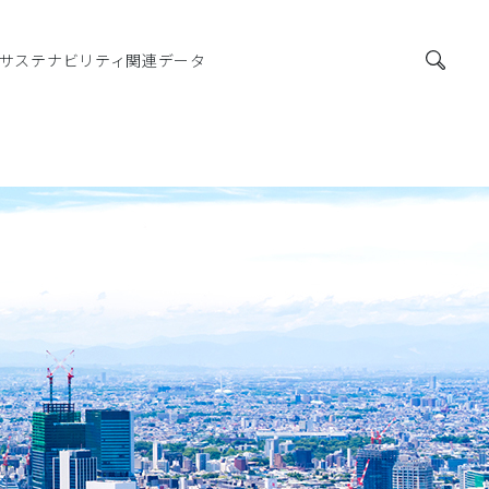
サステナビリティ関連データ
健康に関する指標
制
検索
KPI（2027年度目標）
健康増進に向けた取り組み
労働安全衛生への取り組み
サプライチェーンマネジメント
サステナビリティ調達
サプライチェーンマネジメント
製品の品質と安全
社会貢献活動