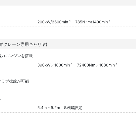
-1
-1
200kW/2600min
785N･m/1400min
6軸クレーン専用キャリヤ)
出力エンジンを搭載
-1
-1
390kW／1800min
72400Nm／1080min
クラブ操舵が可能
上
5.4m～9.2m 5段階設定