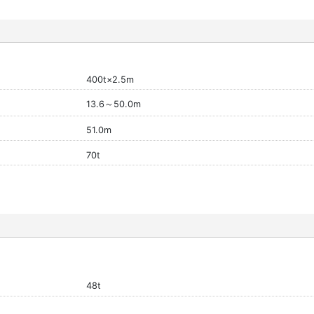
400t×2.5m
13.6～50.0m
51.0m
70t
48t