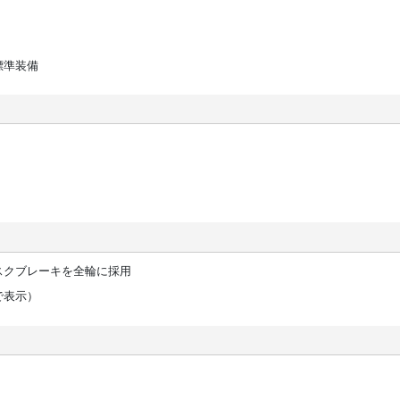
標準装備
スクブレーキを全輪に採用
で表示）