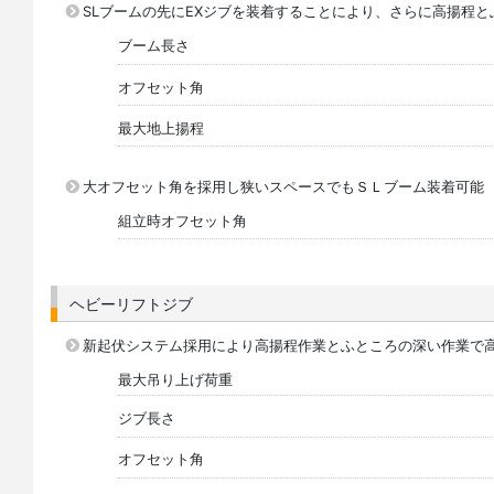
SLブームの先にEXジブを装着することにより、さらに高揚程
ブーム長さ
オフセット角
最大地上揚程
大オフセット角を採用し狭いスペースでもＳＬブーム装着可能
組立時オフセット角
ヘビーリフトジブ
新起伏システム採用により高揚程作業とふところの深い作業で
最大吊り上げ荷重
ジブ長さ
オフセット角