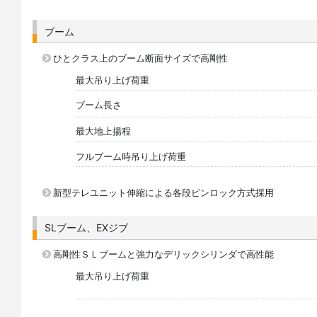
ブーム
ひとクラス上のブーム断面サイズで高剛性
最大吊り上げ荷重
ブーム長さ
最大地上揚程
フルブーム時吊り上げ荷重
新型テレユニット伸縮による各段ピンロック方式採用
SLブーム、EXジブ
高剛性ＳＬブームと強力なデリックシリンダで高性能
最大吊り上げ荷重