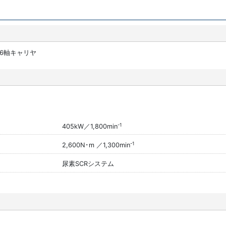
6軸キャリヤ
-1
405kW／1,800min
-1
2,600N･m ／1,300min
尿素SCRシステム