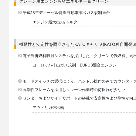
クレーン用エンジンも省エネルギー＆クリーン
平成18年ディーゼル特殊自動車排出ガス規制適合
エンジン最大出力/トルク
機動性と安定性を両立させたKATOキャリヤ(KATO独自開発
電子制御燃料噴射システムを採用した、クリーンで低燃費、高
ヨーロッパ排出ガス規制 EURO3適合エンジン
モードスイッチの選択により、ハンドル操作のみでカウンタ・
高剛性フレームを採用しクレーン作業時の荷揺れが少ない
センターおよびサイドサポートの搭載で安定性および剛性が向
アウトリガ張出幅