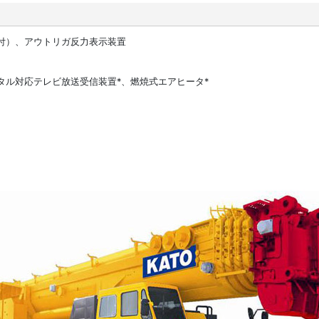
付）、アウトリガ反力表示装置
タル対応テレビ放送受信装置*、燃焼式エアヒータ*