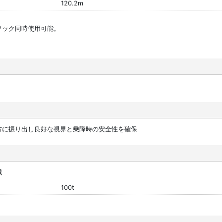
120.2m
フック同時使用可能。
方に振り出し良好な視界と乗降時の安全性を確保
減
100t