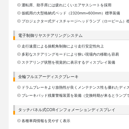
運転席、助手席には疲れにくいエアサスシートを採用
仮眠用の大型格納式ベッド（2320mm×600mm）標準装備
プロジェクター式ディスチャージヘッドランプ（ロービーム）
電子制御リヤステアリングシステム
走行速度による操舵角制御により走行安定性向上
多彩なステアリングモードにより狭い現場内の移動も容易
ステアリング状態を視覚的に表示するディスプレイ装備
全輪フルエアーディスクブレーキ
ドラムブレーキより放熱性が良くメンテナンス性も優れたディ
ブレーキパッド残量警報装置を装備（交換時期が来るとランプ
タッチパネル式CORインフォメーションディスプレイ
各種車両情報を見やすく表示