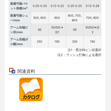
装着可能バケ
0.25-0.35
0.12-0.22
0.25-0.35
0.12-0.28
3
ット容積/m
装着可能シュ
600, 700,
500, 600
600
700, 800
ー/mm
800
アーム先端ピ
50(55) ※
55(50)※注
65
65
ン径/mm
注1
2
アーム先端ボ
250
190
250
190
ス幅/mm
注1：受注時ピン径選択
注2：プッシュ打換による選択
関連資料