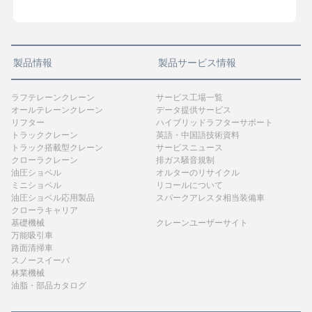
製品情報
製品サービス情報
ラフテレーンクレーン
サービス工場一覧
オールテレーンクレーン
データ提供サービス
リフター
ハイブリッドラフターサポート
トラッククレーン
英語・中国語技術資料
トラック搭載型クレーン
サービスニュース
クローラクレーン
排ガス騒音規制
油圧ショベル
オルターのリサイクル
ミニショベル
リコールについて
油圧ショベル応用製品
スパークアレスタ相当装備車
クローラキャリア
基礎機械
クレーンユーザーサイト
万能吸引車
路面清掃車
スノースイーパ
林業機械
油脂・部品カタログ