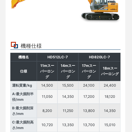
機種仕様
機種名
HD512LC-7
HD820LC-7
11mスー
14mスー
17mスー
18mスー
仕様
パーロン
パーロン
パーロン
パーロング
グ
グ
グ
運転質量/kg
14,500
15,500
24,100
24,400
A:最大掘削半
11,050
14,350
17,200
18,120
径/mm
B:最大掘削深
8,200
11,250
13,800
14,350
さ/mm
C:最大掘削高
10,720
13,350
13,700
15,010
さ/mm