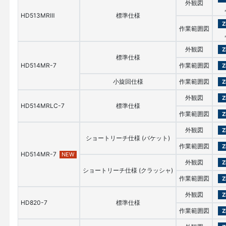
外観図
,
HD513MRⅢ
標準仕様
Z
作業範囲図
,
外観図
Z
標準仕様
HD514MR-7
作業範囲図
Z
小旋回仕様
作業範囲図
Z
外観図
Z
HD514MRLC-7
標準仕様
作業範囲図
Z
外観図
Z
ショートリーチ仕様 (バケット)
作業範囲図
Z
HD514MR-7
NEW
外観図
Z
ショートリーチ仕様 (クラッシャ)
作業範囲図
Z
外観図
Z
HD820-7
標準仕様
作業範囲図
Z