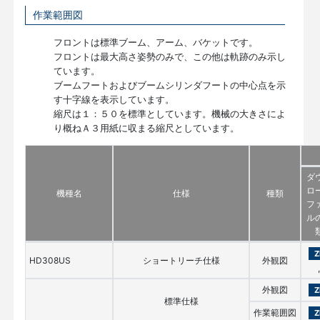
作業範囲図
フロントは標準ブーム、アーム、バケットです。
フロントは最大高さ姿勢のみで、この他は軌跡のみ示し
ています。
ブームフートおよびブームシリンダフートの中心点を示
す十字線を表示しています。
縮尺は１：５０を標準としています。機械の大きさによ
り概ねＡ３用紙に収まる縮尺としています。
ダ
ロ
機種名
仕様
種類
フ
ル
Z
HD308US
ショートリーチ仕様
外観図
,
外観図
Z
標準仕様
作業範囲図
Z