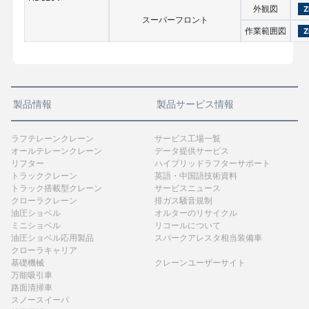
外観図
Z
スーパーフロント
作業範囲図
Z
製品情報
製品サービス情報
ラフテレーンクレーン
サービス工場一覧
オールテレーンクレーン
データ提供サービス
リフター
ハイブリッドラフターサポート
トラッククレーン
英語・中国語技術資料
トラック搭載型クレーン
サービスニュース
クローラクレーン
排ガス騒音規制
油圧ショベル
オルターのリサイクル
ミニショベル
リコールについて
油圧ショベル応用製品
スパークアレスタ相当装備車
クローラキャリア
基礎機械
クレーンユーザーサイト
万能吸引車
路面清掃車
スノースイーパ