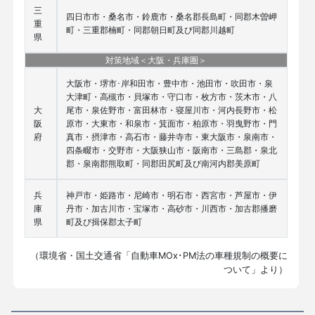
三
四日市市・桑名市・鈴鹿市・桑名郡長島町・同郡木曽岬
重
町・三重郡楠町・同郡朝日町及び同郡川越町
県
対策地域＜大阪・兵庫圏＞
大阪市・堺市･岸和田市・豊中市・池田市・吹田市・泉
大津町・高槻市・貝塚市・守口市・枚方市・茨木市・八
大
尾市・泉佐野市・富田林市・寝屋川市・河内長野市・松
阪
原市・大東市・和泉市・箕面市・柏原市・羽曳野市・門
府
真市・摂津市・高石市・藤井寺市・東大阪市・泉南市・
四条畷市・交野市・大阪狭山市・阪南市・三島郡・泉北
郡・泉南郡熊取町・同郡田尻町及び南河内郡美原町
兵
神戸市・姫路市・尼崎市・明石市・西宮市・芦屋市・伊
庫
丹市・加古川市・宝塚市・高砂市・川西市・加古郡播磨
県
町及び揖保郡太子町
（環境省・国土交通省「自動車MOx･PM法の車種規制の概要に
ついて」より）