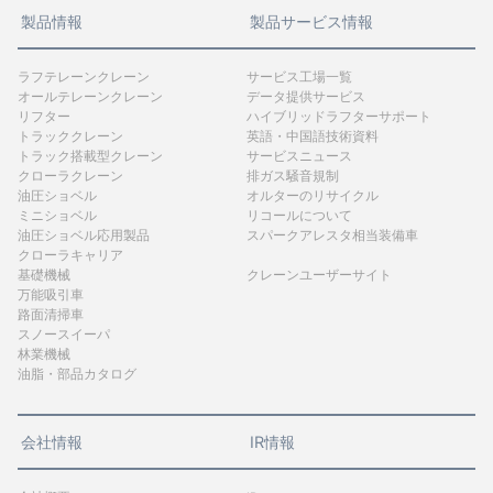
製品情報
製品サービス情報
ラフテレーンクレーン
サービス工場一覧
オールテレーンクレーン
データ提供サービス
リフター
ハイブリッドラフターサポート
トラッククレーン
英語・中国語技術資料
トラック搭載型クレーン
サービスニュース
クローラクレーン
排ガス騒音規制
油圧ショベル
オルターのリサイクル
ミニショベル
リコールについて
油圧ショベル応用製品
スパークアレスタ相当装備車
クローラキャリア
基礎機械
クレーンユーザーサイト
万能吸引車
路面清掃車
スノースイーパ
林業機械
油脂・部品カタログ
会社情報
IR情報