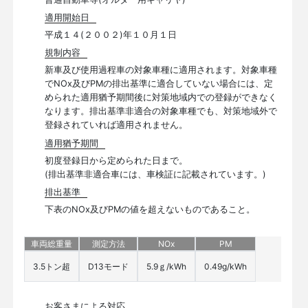
適用開始日
平成１４(２００２)年１０月１日
規制内容
新車及び使用過程車の対象車種に適用されます。対象車種
でNOx及びPMの排出基準に適合していない場合には、定
められた適用猶予期間後に対策地域内での登録ができなく
なります。排出基準非適合の対象車種でも、対策地域外で
登録されていれば適用されません。
適用猶予期間
初度登録日から定められた日まで。
(排出基準非適合車には、車検証に記載されています。)
排出基準
下表のNOx及びPMの値を超えないものであること。
車両総重量
測定方法
NOx
PM
3.5トン超
D13モード
5.9ｇ/kWh
0.49g/kWh
お客さまによる対応