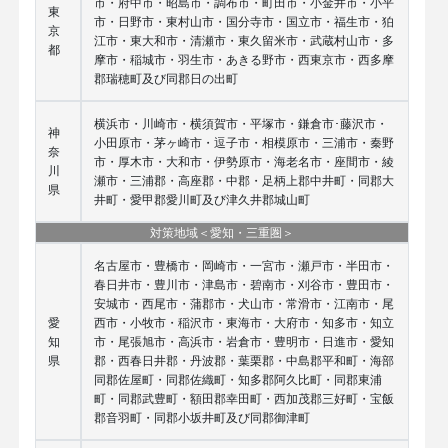
市・府中市・昭島市・調布市・町田市・小金井市・小平
東
市・日野市・東村山市・国分寺市・国立市・福生市・狛
京
江市・東大和市・清瀬市・東久留米市・武蔵村山市・多
都
摩市・稲城市・羽生市・あきる野市・西東京市・西多摩
郡瑞穂町及び同郡日の出町
横浜市・川崎市・横須賀市・平塚市・鎌倉市･藤沢市・
神
小田原市・茅ヶ崎市・逗子市・相模原市・三浦市・秦野
奈
市・厚木市・大和市・伊勢原市・海老名市・座間市・綾
川
瀬市・三浦郡・高座郡・中郡・足柄上郡中井町・同郡大
県
井町・愛甲郡愛川町及び津久井郡城山町
対策地域＜愛知・三重圏＞
名古屋市・豊橋市・岡崎市・一宮市・瀬戸市・半田市・
春日井市・豊川市・津島市・碧南市・刈谷市・豊田市・
安城市・西尾市・蒲郡市・犬山市・常滑市・江南市・尾
愛
西市・小牧市・稲沢市・東海市・大府市・知多市・知立
知
市・尾張旭市・高浜市・岩倉市・豊明市・日進市・愛知
県
郡・西春日井郡・丹波郡・葉栗郡・中島郡平和町・海部
同郡佐屋町・同郡佐織町・知多郡阿久比町・同郡東浦
町・同郡武豊町・額田郡幸田町・西加茂郡三好町・宝飯
郡音羽町・同郡小坂井町及び同郡御津町