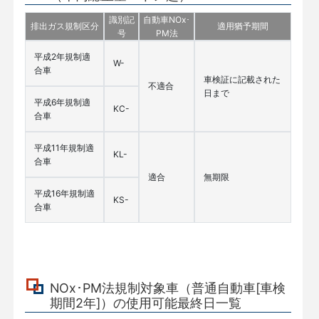
識別記
自動車NOx･
排出ガス規制区分
適用猶予期間
号
PM法
平成2年規制適
W-
合車
車検証に記載された
不適合
日まで
平成6年規制適
KC-
合車
平成11年規制適
KL-
合車
適合
無期限
平成16年規制適
KS-
合車
NOx･PM法規制対象車（普通自動車[車検
期間2年]）の使用可能最終日一覧