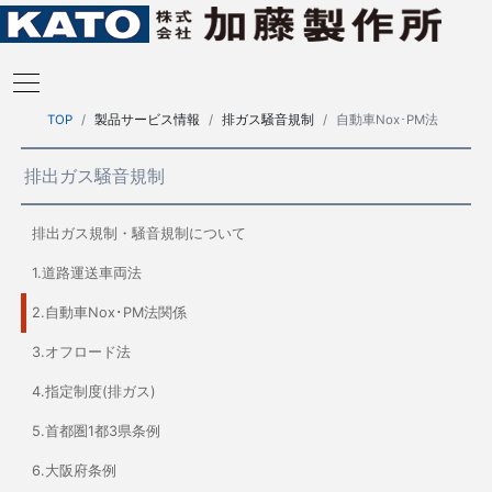
TOP
製品サービス情報
排ガス騒音規制
自動車Nox･PM法
排出ガス騒音規制
排出ガス規制・騒音規制について
1.道路運送車両法
2.自動車Nox･PM法関係
3.オフロード法
4.指定制度(排ガス)
5.首都圏1都3県条例
6.大阪府条例