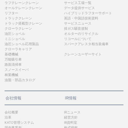
ラフテレーンクレーン
サービス工場一覧
オールテレーンクレーン
データ提供サービス
リフター
ハイブリッドラフターサポート
トラッククレーン
英語・中国語技術資料
トラック搭載型クレーン
サービスニュース
クローラクレーン
排ガス騒音規制
油圧ショベル
オルターのリサイクル
ミニショベル
リコールについて
油圧ショベル応用製品
スパークアレスタ相当装備車
クローラキャリア
基礎機械
クレーンユーザーサイト
万能吸引車
路面清掃車
スノースイーパ
林業機械
油脂・部品カタログ
会社情報
IR情報
会社概要
IRニュース
沿革
経営方針
KATO管理システム
IR資料室
国内事業所
株式情報