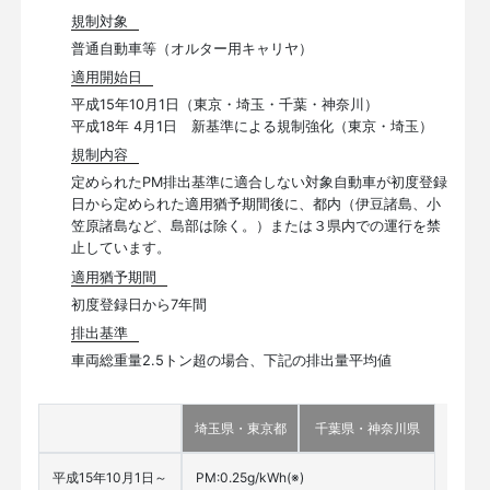
規制対象
普通自動車等（オルター用キャリヤ）
適用開始日
平成15年10月1日（東京・埼玉・千葉・神奈川）
平成18年 4月1日 新基準による規制強化（東京・埼玉）
規制内容
定められたPM排出基準に適合しない対象自動車が初度登録
日から定められた適用猶予期間後に、都内（伊豆諸島、小
笠原諸島など、島部は除く。）または３県内での運行を禁
止しています。
適用猶予期間
初度登録日から7年間
排出基準
車両総重量2.5トン超の場合、下記の排出量平均値
埼玉県・東京都
千葉県・神奈川県
平成15年10月1日～
PM:0.25g/kWh
(※)