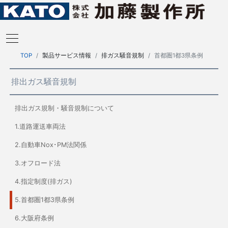
TOP
製品サービス情報
排ガス騒音規制
首都圏1都3県条例
排出ガス騒音規制
排出ガス規制・騒音規制について
1.道路運送車両法
2.自動車Nox･PM法関係
3.オフロード法
4.指定制度(排ガス)
5.首都圏1都3県条例
6.大阪府条例