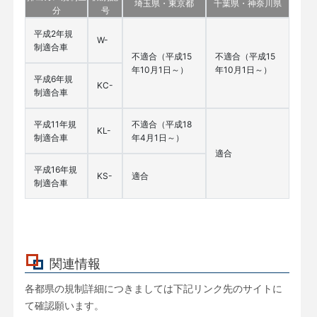
埼玉県・東京都
千葉県・神奈川県
分
号
平成2年規
W-
制適合車
不適合（平成15
不適合（平成15
年10月1日～）
年10月1日～）
平成6年規
KC-
制適合車
平成11年規
不適合（平成18
KL-
制適合車
年4月1日～）
適合
平成16年規
KS-
適合
制適合車
関連情報
各都県の規制詳細につきましては下記リンク先のサイトに
て確認願います。