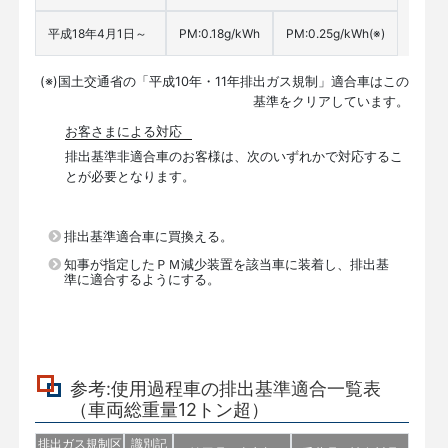
平成18年4月1日～
PM:0.18g/kWh
PM:0.25g/kWh
(※)
(※)
国土交通省の「平成10年・11年排出ガス規制」適合車はこの
基準をクリアしています。
お客さまによる対応
排出基準非適合車のお客様は、次のいずれかで対応するこ
とが必要となります。
排出基準適合車に買換える。
知事が指定したＰＭ減少装置を該当車に装着し、排出基
準に適合するようにする。
参考:使用過程車の排出基準適合一覧表
（車両総重量12トン超）
排出ガス規制区
識別記